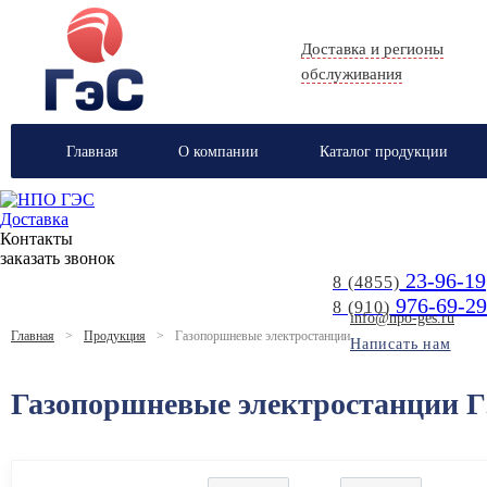
Доставка и регионы
обслуживания
Главная
О компании
Каталог продукции
Доставка
Контакты
заказать звонок
23-96-19
8 (4855)
976-69-29
8 (910)
info@npo-ges.ru
Главная
>
Продукция
>
Газопоршневые электростанции
Написать нам
Газопоршневые электростанции 