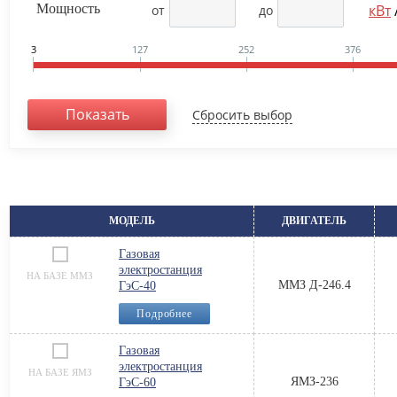
Мощность
кВт
от
до
3
127
252
376
МОДЕЛЬ
МОДЕЛЬ
ДВИГАТЕЛЬ
ДВИГАТЕЛЬ
Газовая
электростанция
НА БАЗЕ ММЗ
ММЗ Д-246.4
ГэС-40
Подробнее
Газовая
электростанция
НА БАЗЕ ЯМЗ
ЯМЗ-236
ГэС-60