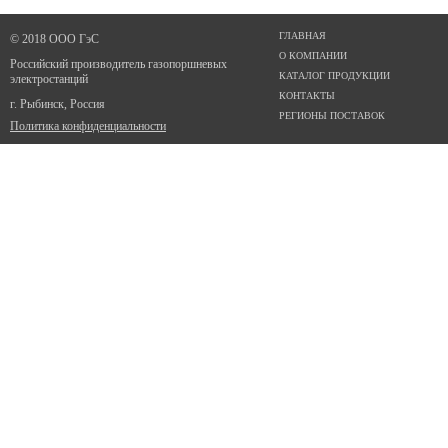
ГЛАВНАЯ
© 2018 ООО ГэС
О КОМПАНИИ
Российский производитель газопоршневых
КАТАЛОГ ПРОДУКЦИИ
электростанций
КОНТАКТЫ
г. Рыбинск, Россия
РЕГИОНЫ ПОСТАВОК
Политика конфиденциальности