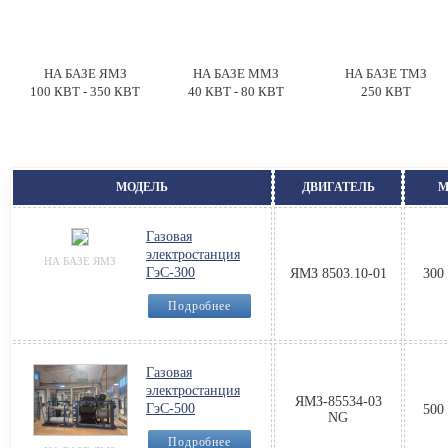
НА БАЗЕ ЯМЗ
НА БАЗЕ ММЗ
НА БАЗЕ ТМЗ
100 КВТ - 350 КВТ
40 КВТ - 80 КВТ
250 КВТ
МОДЕЛЬ
ДВИГАТЕЛЬ
М
Газовая
электростанция
НА БАЗЕ ЯМЗ
ГэС-300
ЯМЗ 8503.10-01
300 
Подробнее
Газовая
электростанция
ЯМЗ-85534-03
ГэС-500
500 
NG
Подробнее