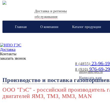
Доставка и регионы
обслуживания
Главная
О компании
Каталог продукции
Доставка
Контакты
заказать звонок
23-96-19
8 (4855)
976-69-29
8 (910)
info@npo-ges.ru
Написать нам
Производство и поставка газопоршнев
ООО "ГэС" - российский производитель г
двигателей ЯМЗ, ТМЗ, ММЗ, MAN