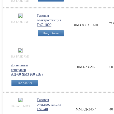
НА БАЗЕ ЯМЗ
Газовая
электростанция
НА БАЗЕ ЯМЗ
3х3
ГэС-1000
ЯМЗ 8503.10-01
Подробнее
НА БАЗЕ ЯМЗ
Дизельный
ЯМЗ-236М2
60
генератор
АД-60 ЯМЗ (60 кВт)
Подробнее
Газовая
электростанция
НА БАЗЕ ММЗ
ГэС-40
ММЗ Д-246.4
40