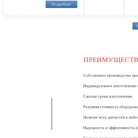
Подробнее
ПРЕИМУЩЕСТВ
ектростанции» имеет
Собственное производство пр
тво газопоршневых
Индивидуальное изготовление 
ссия.
Сжатые сроки изготовления
 компании составляет
Разумная стоимость оборудова
дования в базовых
Наличие всех запчастей в любо
нове разрабатываются
аданию заказчика.
Надежность и эффективность в